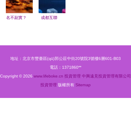
南
睞的保險巨
頭？
名不副實？
成都互聯
天風證券凈
(lián)網
利潤增速墊
(wǎng)金融
底，投資管
服務公司轉
理能力遭拷
(zhuǎn)讓
地址：北京市豐臺區(qū)郭公莊中街20號院3號樓6層601-B03
問
催收、基
電話：1371860**
金、資產
Copyright © 2026
www.lifeboke.cn
投資管理
中興遠見投資管理有限公司
(chǎn)與投
投資管理
版權所有
Sitemap
資管理綜合
業(yè)務